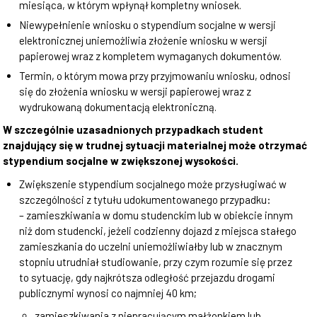
miesiąca, w którym wpłynął kompletny wniosek.
Niewypełnienie wniosku o stypendium socjalne w wersji
elektronicznej uniemożliwia złożenie wniosku w wersji
papierowej wraz z kompletem wymaganych dokumentów.
Termin, o którym mowa przy przyjmowaniu wniosku, odnosi
się do złożenia wniosku w wersji papierowej wraz z
wydrukowaną dokumentacją elektroniczną.
W szczególnie uzasadnionych przypadkach student
znajdujący się w trudnej sytuacji materialnej może otrzymać
stypendium socjalne w zwiększonej wysokości.
Zwiększenie stypendium socjalnego może przysługiwać w
szczególności z tytułu udokumentowanego przypadku:
– zamieszkiwania w domu studenckim lub w obiekcie innym
niż dom studencki, jeżeli codzienny dojazd z miejsca stałego
zamieszkania do uczelni uniemożliwiałby lub w znacznym
stopniu utrudniał studiowanie, przy czym rozumie się przez
to sytuację, gdy najkrótsza odległość przejazdu drogami
publicznymi wynosi co najmniej 40 km;
zamieszkiwania z niepracującym małżonkiem lub