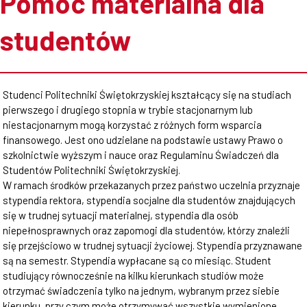
Pomoc materialna dla
studentów
Studenci Politechniki Świętokrzyskiej kształcący się na studiach
pierwszego i drugiego stopnia w trybie stacjonarnym lub
niestacjonarnym mogą korzystać z różnych form wsparcia
finansowego. Jest ono udzielane na podstawie ustawy Prawo o
szkolnictwie wyższym i nauce oraz Regulaminu Świadczeń dla
Studentów Politechniki Świętokrzyskiej.
W ramach środków przekazanych przez państwo uczelnia przyznaje
stypendia rektora, stypendia socjalne dla studentów znajdujących
się w trudnej sytuacji materialnej, stypendia dla osób
niepełnosprawnych oraz zapomogi dla studentów, którzy znaleźli
się przejściowo w trudnej sytuacji życiowej. Stypendia przyznawane
są na semestr. Stypendia wypłacane są co miesiąc. Student
studiujący równocześnie na kilku kierunkach studiów może
otrzymać świadczenia tylko na jednym, wybranym przez siebie
kierunku, przy czym może otrzymywać wszystkie wymienione