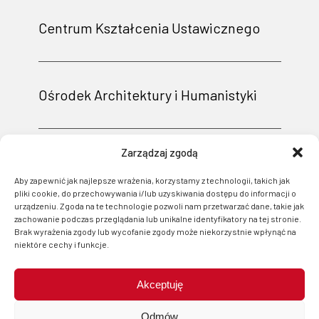
Centrum Kształcenia Ustawicznego
Ośrodek Architektury i Humanistyki
Zarządzaj zgodą
Aby zapewnić jak najlepsze wrażenia, korzystamy z technologii, takich jak
pliki cookie, do przechowywania i/lub uzyskiwania dostępu do informacji o
urządzeniu. Zgoda na te technologie pozwoli nam przetwarzać dane, takie jak
zachowanie podczas przeglądania lub unikalne identyfikatory na tej stronie.
Brak wyrażenia zgody lub wycofanie zgody może niekorzystnie wpłynąć na
niektóre cechy i funkcje.
Akceptuję
Projekt i wsparcie techniczne: Logonet Sp. z o.o. w Bydgoszczy
Odmów