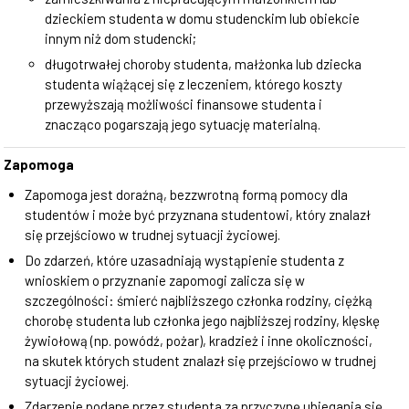
dzieckiem studenta w domu studenckim lub obiekcie
innym niż dom studencki;
długotrwałej choroby studenta, małżonka lub dziecka
studenta wiążącej się z leczeniem, którego koszty
przewyższają możliwości finansowe studenta i
znacząco pogarszają jego sytuację materialną.
Zapomoga
Zapomoga jest doraźną, bezzwrotną formą pomocy dla
studentów i może być przyznana studentowi, który znalazł
się przejściowo w trudnej sytuacji życiowej.
Do zdarzeń, które uzasadniają wystąpienie studenta z
wnioskiem o przyznanie zapomogi zalicza się w
szczególności: śmierć najbliższego członka rodziny, ciężką
chorobę studenta lub członka jego najbliższej rodziny, klęskę
żywiołową (np. powódź, pożar), kradzież i inne okoliczności,
na skutek których student znalazł się przejściowo w trudnej
sytuacji życiowej.
Zdarzenie podane przez studenta za przyczynę ubiegania się