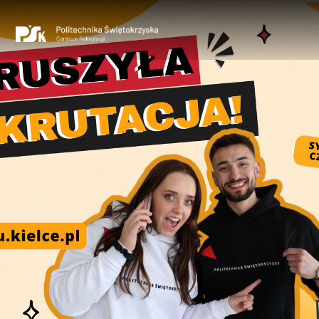
Studia
stacjonarne
Studia
niestacjonarne