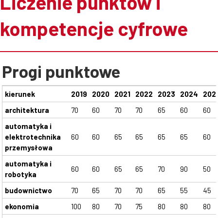
Liczenie punktów i
kompetencje cyfrowe
Progi punktowe
kierunek
2019
2020
2021
2022
2023
2024
202
architektura
70
60
70
70
65
60
60
automatyka i
elektrotechnika
60
60
65
65
65
65
60
przemysłowa
automatyka i
60
60
65
65
70
90
50
robotyka
budownictwo
70
65
70
70
65
55
45
ekonomia
100
80
70
75
80
80
80