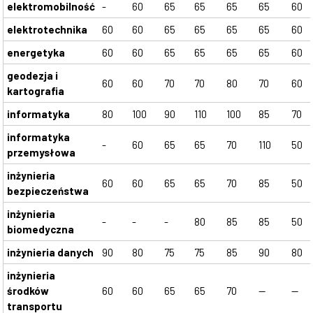
elektromobilność
-
60
65
65
65
65
60
elektrotechnika
60
60
65
65
65
65
60
energetyka
60
60
65
65
65
65
60
geodezja i
60
60
70
70
80
70
60
kartografia
informatyka
80
100
90
110
100
85
70
informatyka
-
60
65
65
70
110
50
przemysłowa
inżynieria
60
60
65
65
70
85
50
bezpieczeństwa
inżynieria
-
-
-
80
85
85
50
biomedyczna
inżynieria danych
90
80
75
75
85
90
80
inżynieria
środków
60
60
65
65
70
--
--
transportu