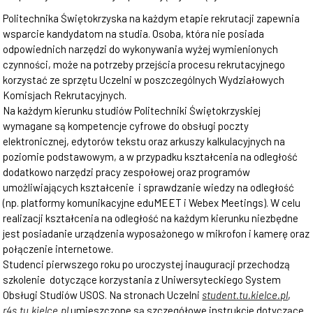
Politechnika Świętokrzyska na każdym etapie rekrutacji zapewnia
wsparcie kandydatom na studia. Osoba, która nie posiada
odpowiednich narzędzi do wykonywania wyżej wymienionych
czynności, może na potrzeby przejścia procesu rekrutacyjnego
korzystać ze sprzętu Uczelni w poszczególnych Wydziałowych
Komisjach Rekrutacyjnych.
Na każdym kierunku studiów Politechniki Świętokrzyskiej
wymagane są kompetencje cyfrowe do obsługi poczty
elektronicznej, edytorów tekstu oraz arkuszy kalkulacyjnych na
poziomie podstawowym, a w przypadku kształcenia na odległość
dodatkowo narzędzi pracy zespołowej oraz programów
umożliwiających kształcenie i sprawdzanie wiedzy na odległość
(np. platformy komunikacyjne eduMEET i Webex Meetings). W celu
realizacji kształcenia na odległość na każdym kierunku niezbędne
jest posiadanie urządzenia wyposażonego w mikrofon i kamerę oraz
połączenie internetowe.
Studenci pierwszego roku po uroczystej inauguracji przechodzą
szkolenie dotyczące korzystania z Uniwersyteckiego System
Obsługi Studiów USOS. Na stronach Uczelni
student.tu.kielce.pl
,
r4s.tu.kielce.pl
umieszczone są szczegółowe instrukcje dotyczące