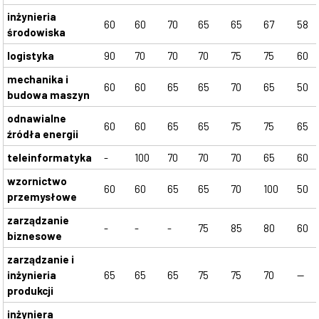
inżynieria
60
60
70
65
65
67
58
środowiska
logistyka
90
70
70
70
75
75
60
mechanika i
60
60
65
65
70
65
50
budowa maszyn
odnawialne
60
60
65
65
75
75
65
źródła energii
teleinformatyka
-
100
70
70
70
65
60
wzornictwo
60
60
65
65
70
100
50
przemysłowe
zarządzanie
-
-
-
75
85
80
60
biznesowe
zarządzanie i
inżynieria
65
65
65
75
75
70
--
produkcji
inżyniera