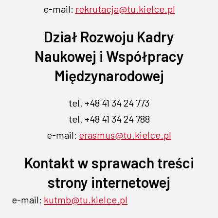
nowej
nowej
e-mail:
rekrutacja@tu.kielce.pl
się
się
się
się
w
karcie
w
w
w
karcie
nowej
nowej
nowej
nowej
Dział Rozwoju Kadry
karcie
karcie
karcie
karcie
Naukowej i Współpracy
Międzynarodowej
tel. +48 41 34 24 773
tel. +48 41 34 24 788
e-mail:
erasmus@tu.kielce.pl
Kontakt w sprawach treści
strony internetowej
e-mail:
kutmb@tu.kielce.pl