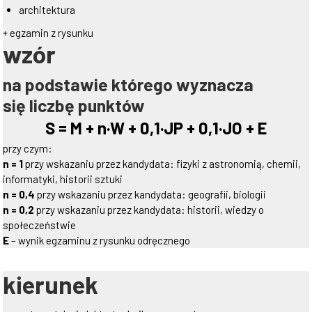
architektura
+ egzamin z rysunku
wzór
na podstawie którego wyznacza
się liczbę punktów
S = M + n·W + 0,1·JP + 0,1·JO + E
przy czym:
n = 1
przy wskazaniu przez kandydata: fizyki z astronomią, chemii,
informatyki, historii sztuki
n = 0,4
przy wskazaniu przez kandydata: geografii, biologii
n = 0,2
przy wskazaniu przez kandydata: historii, wiedzy o
społeczeństwie
E
– wynik egzaminu z rysunku odręcznego
kierunek