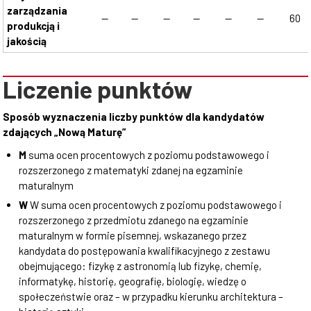
zarządzania
--
--
--
--
--
--
60
produkcją i
jakością
Liczenie punktów
Sposób wyznaczenia liczby punktów dla kandydatów
zdających „Nową Maturę”
M
suma ocen procentowych z poziomu podstawowego i
rozszerzonego z matematyki zdanej na egzaminie
maturalnym
W
W suma ocen procentowych z poziomu podstawowego i
rozszerzonego z przedmiotu zdanego na egzaminie
maturalnym w formie pisemnej, wskazanego przez
kandydata do postępowania kwalifikacyjnego z zestawu
obejmującego: fizykę z astronomią lub fizykę, chemię,
informatykę, historię, geografię, biologię, wiedzę o
społeczeństwie oraz – w przypadku kierunku architektura –