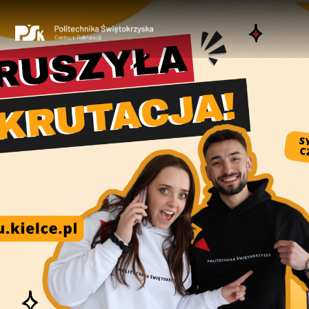
Studia
stacjonarne
Studia
niestacjonarne